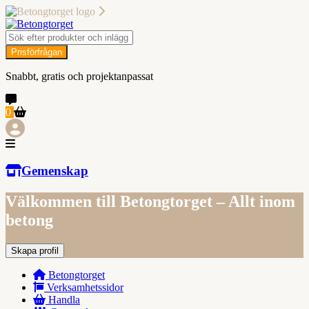
Prisförfrågan
Snabbt, gratis och projektanpassat
0
Gemenskap
Välkommen till Betongtorget – Allt inom
betong
Skapa profil
Betongtorget
Verksamhetssidor
Handla