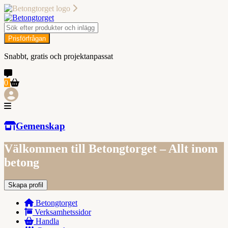
Prisförfrågan
Snabbt, gratis och projektanpassat
0
Gemenskap
Välkommen till Betongtorget – Allt inom
betong
Skapa profil
Betongtorget
Verksamhetssidor
Handla