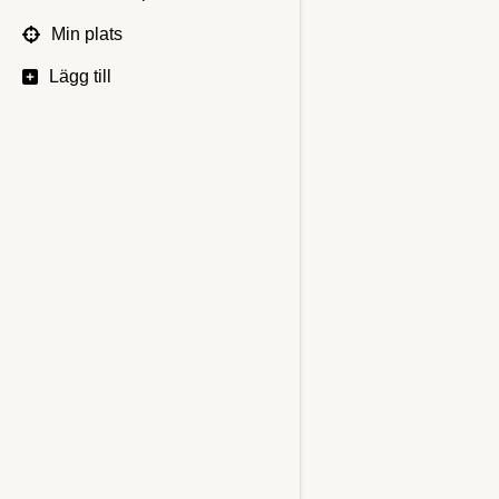
Min plats
Lägg till