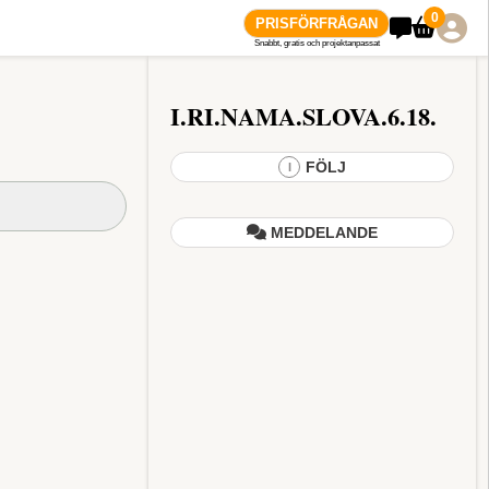
0
PRISFÖRFRÅGAN
Snabbt, gratis och projektanpassat
I.RI.NAMA.SLOVA.6.18.
FÖLJ
I
MEDDELANDE