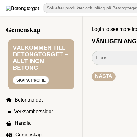
Gemenskap
Login to see more fro
VÄNLIGEN ANG
VÄLKOMMEN TILL
BETONGTORGET –
ALLT INOM
BETONG
SKAPA PROFIL
Betongtorget
Verksamhetssidor
Handla
Gemenskap