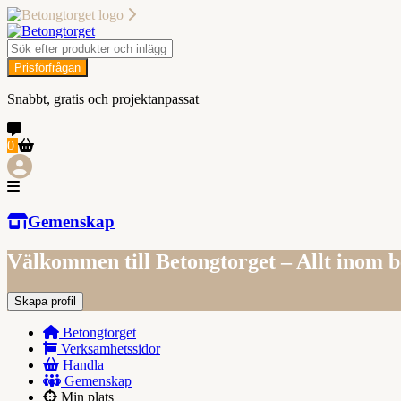
Prisförfrågan
Snabbt, gratis och projektanpassat
0
Gemenskap
Välkommen till Betongtorget – Allt inom 
Skapa profil
Betongtorget
Verksamhetssidor
Handla
Gemenskap
Min plats