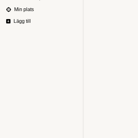
Min plats
Lägg till