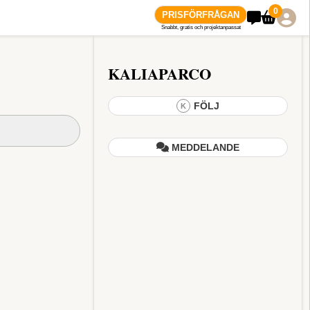
0
PRISFÖRFRÅGAN
Snabbt, gratis och projektanpassat
KALIAPARCO
FÖLJ
K
MEDDELANDE