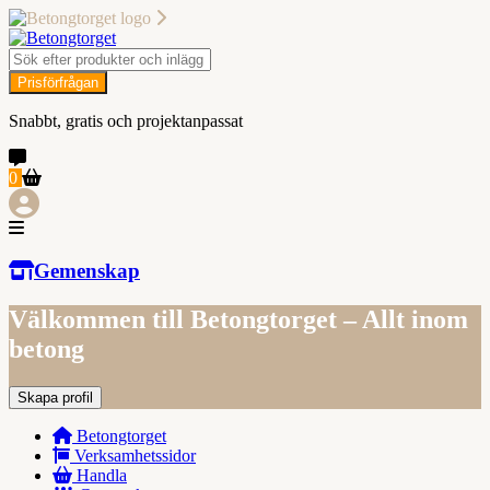
Prisförfrågan
Snabbt, gratis och projektanpassat
0
Gemenskap
Välkommen till Betongtorget – Allt inom
betong
Skapa profil
Betongtorget
Verksamhetssidor
Handla