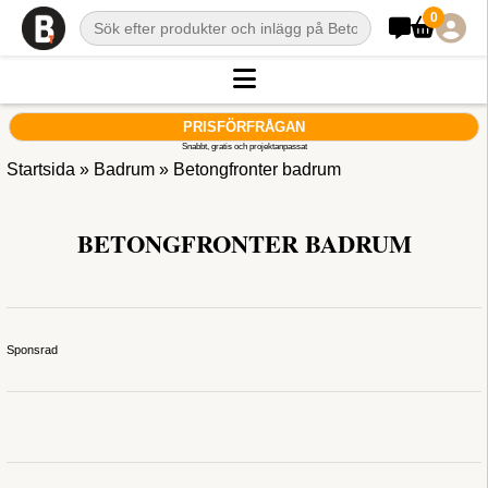
0
PRISFÖRFRÅGAN
Snabbt, gratis och projektanpassat
Startsida
»
Badrum
»
Betongfronter badrum
BETONGFRONTER BADRUM
Sponsrad