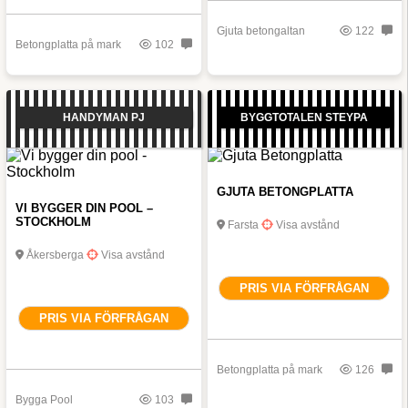
Gjuta betongaltan
122
Betongplatta på mark
102
HANDYMAN PJ
BYGGTOTALEN STEYPA
GJUTA BETONGPLATTA
VI BYGGER DIN POOL –
STOCKHOLM
Farsta
Visa avstånd
Åkersberga
Visa avstånd
PRIS VIA FÖRFRÅGAN
PRIS VIA FÖRFRÅGAN
Betongplatta på mark
126
Bygga Pool
103