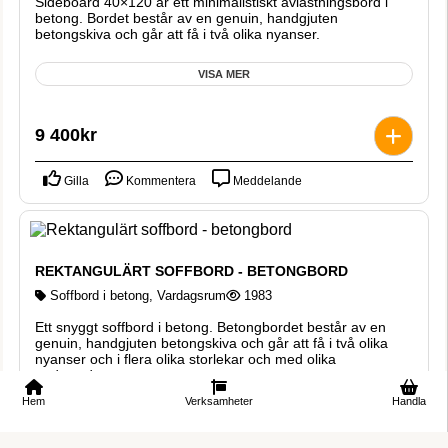
Sideboard 40×120 är ett minimalistiskt avlastningsbord i
betong. Bordet består av en genuin, handgjuten
betongskiva och går att få i två olika nyanser.
VISA MER
9 400
kr
Gilla
Kommentera
Meddelande
REKTANGULÄRT SOFFBORD - BETONGBORD
Soffbord i betong
,
Vardagsrum
1983
Ett snyggt soffbord i betong. Betongbordet består av en
genuin, handgjuten betongskiva och går att få i två olika
nyanser och i flera olika storlekar och med olika
underreden.
Hem
Verksamheter
Handla
VISA MER