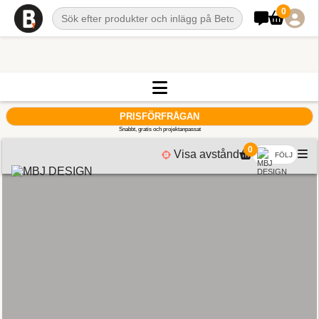
0
PRISFÖRFRÅGAN
Snabbt, gratis och projektanpassat
0
Visa avstånd
FÖLJ