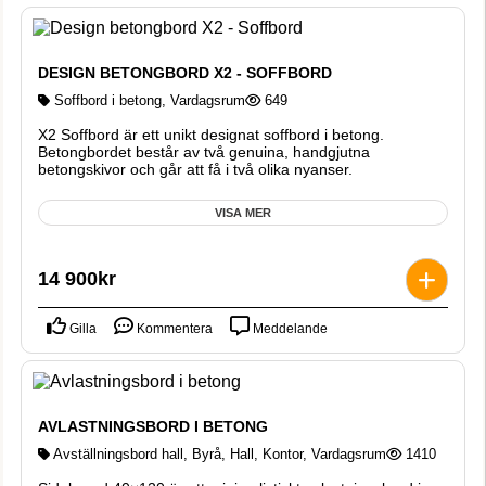
DESIGN BETONGBORD X2 - SOFFBORD
Soffbord i betong
,
Vardagsrum
649
X2 Soffbord är ett unikt designat soffbord i betong.
Betongbordet består av två genuina, handgjutna
betongskivor och går att få i två olika nyanser.
VISA MER
14 900
kr
Gilla
Kommentera
Meddelande
AVLASTNINGSBORD I BETONG
Avställningsbord hall
,
Byrå
,
Hall
,
Kontor
,
Vardagsrum
1410