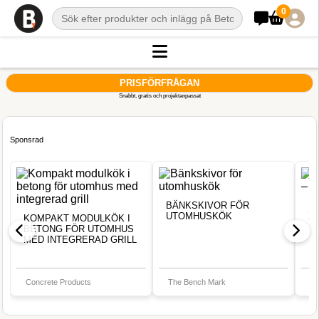
0
PRISFÖRFRÅGAN
Snabbt, gratis och projektanpassat
Sponsrad
BÄNKSKIVOR FÖR
D
UTOMHUSKÖK
X
KOMPAKT MODULKÖK I
BETONG FÖR UTOMHUS
MED INTEGRERAD GRILL
1
Concrete Products
The Bench Mark
M