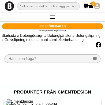
0
PRISFÖRFRÅGAN
Snabbt, gratis och projektanpassat
Startsida
»
Betongdesign
»
Betongtjänster
»
Betongslipning
»
Golvslipning med diamant samt efterbehandling
Har du en fråga?
PRODUKTER FRÅN CMENTDESIGN