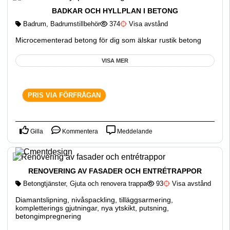
BADKAR OCH HYLLPLAN I BETONG
Badrum
,
Badrumstillbehör
374
Visa avstånd
Microcementerad betong för dig som älskar rustik betong
VISA MER
PRIS VIA FÖRFRÅGAN
Gilla
Kommentera
Meddelande
RENOVERING AV FASADER OCH ENTRÉTRAPPOR
Betongtjänster
,
Gjuta och renovera trappa
93
Visa avstånd
Diamantslipning, nivåspackling, tilläggsarmering,
kompletterings gjutningar, nya ytskikt, putsning,
betongimpregnering