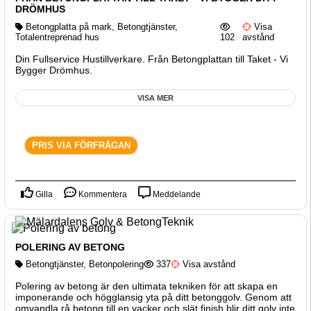
DRÖMHUS
Betongplatta på mark
,
Betongtjänster
,
Visa
Totalentreprenad hus
102
avstånd
Din Fullservice Hustillverkare. Från Betongplattan till Taket - Vi
Bygger Drömhus.
VISA MER
PRIS VIA FÖRFRÅGAN
Gilla
Kommentera
Meddelande
POLERING AV BETONG
Betongtjänster
,
Betonpolering
337
Visa avstånd
Polering av betong är den ultimata tekniken för att skapa en
imponerande och högglansig yta på ditt betonggolv. Genom att
omvandla rå betong till en vacker och slät finish blir ditt golv inte